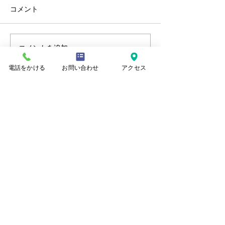
コメント
コメントを追加…
秋建第405号主要地方道新
秋建第122号市
津村松線（新津本町４丁
（美幸町１丁目
電話をかける
お問い合わせ
アクセス
目地内）舗装修繕工事
装修繕工事