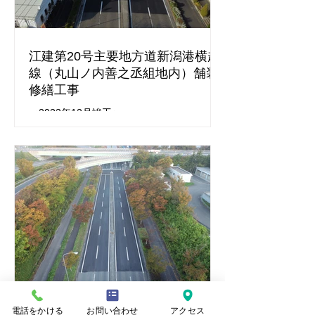
江建第20号主要地方道新潟港横越
線（丸山ノ内善之丞組地内）舗装
修繕工事
＜2023年12月竣工＞
電話をかける
お問い合わせ
アクセス