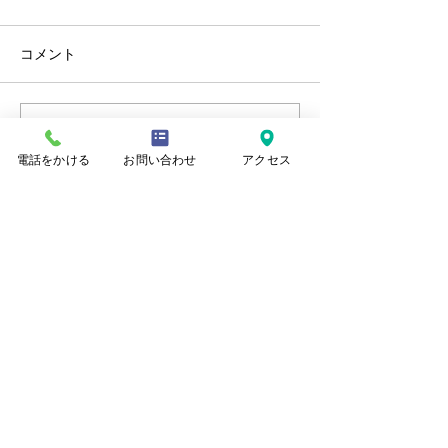
コメント
コメントを追加…
秋建第405号主要地方道新
秋建第122号市
津村松線（新津本町４丁
（美幸町１丁目
電話をかける
お問い合わせ
アクセス
目地内）舗装修繕工事
装修繕工事