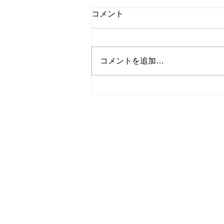
コメント
コメントを追加…
東建第4号主要地方道新潟新
発田村上線（豊1丁目他地
内）舗装修繕工事