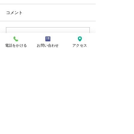
コメント
コメントを追加…
令和７年度 新潟市優良
令和６年度 新
工事表彰
工事表彰
電話をかける
お問い合わせ
アクセス