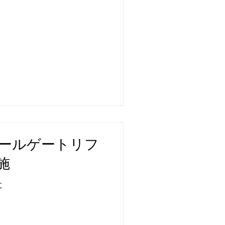
9 テールゲートリフ
施
に