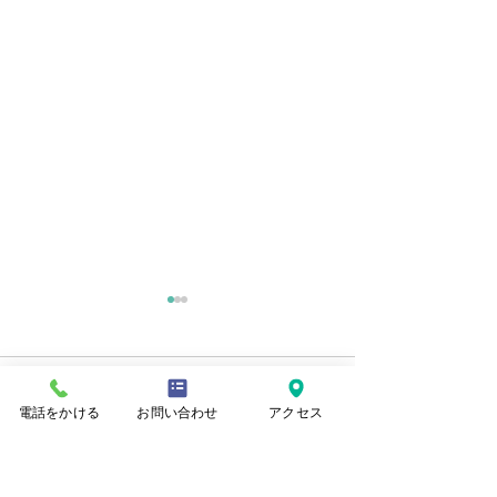
コメント
電話をかける
お問い合わせ
アクセス
コメントを追加…
令和７年度 新潟市優良
令和６年度 新