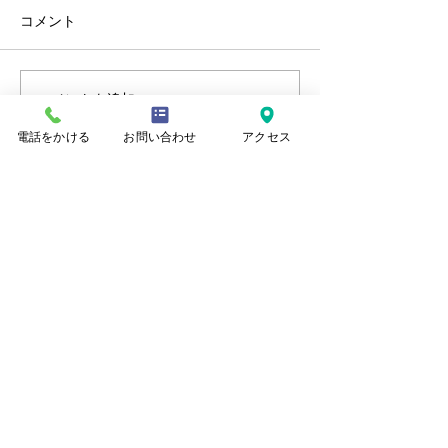
コメント
コメントを追加…
秋建第122号市道駅西線
蒲建第605号主
（美幸町１丁目地内）舗
潟中央環状線升
電話をかける
お問い合わせ
アクセス
装修繕工事
装修繕工事