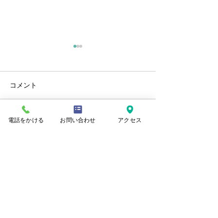
コメント
電話をかける
お問い合わせ
アクセス
コメントを追加…
令和６年度 新潟市優良
採用情報の更新
工事表彰
した。