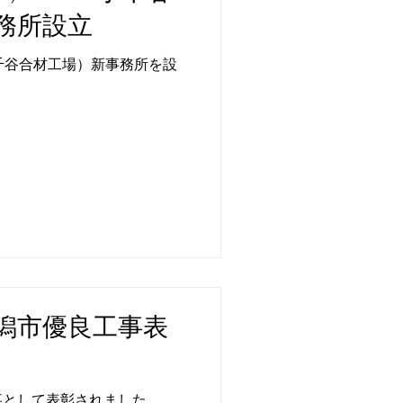
務所設立
小千谷合材工場）新事務所を設
潟市優良工事表
事として表彰されました。