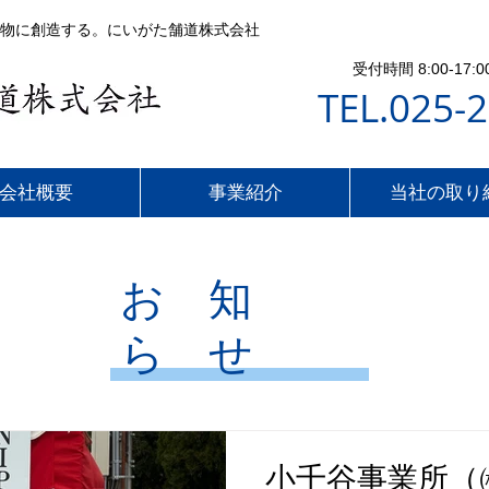
物に創造する。にいがた舗道株式会社
受付時間 8:00-1
TEL.025-
会社概要
事業紹介
当社の取り
​お 知
ら せ
小千谷事業所（㈱