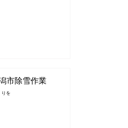
 新潟市除雪作業
くりを