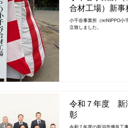
合材工場）新事
小千谷事業所（㈱NIPPO
立致しました。
令和７年度 新
彰
令和７年度の新潟市優良工