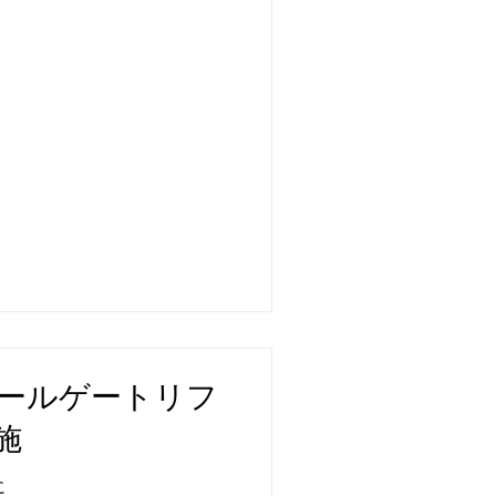
9 テールゲートリフ
施
に